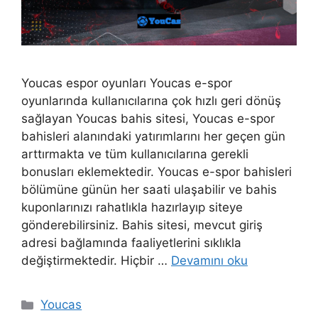
Youcas espor oyunları Youcas e-spor
oyunlarında kullanıcılarına çok hızlı geri dönüş
sağlayan Youcas bahis sitesi, Youcas e-spor
bahisleri alanındaki yatırımlarını her geçen gün
arttırmakta ve tüm kullanıcılarına gerekli
bonusları eklemektedir. Youcas e-spor bahisleri
bölümüne günün her saati ulaşabilir ve bahis
kuponlarınızı rahatlıkla hazırlayıp siteye
gönderebilirsiniz. Bahis sitesi, mevcut giriş
adresi bağlamında faaliyetlerini sıklıkla
değiştirmektedir. Hiçbir …
Devamını oku
Kategoriler
Youcas