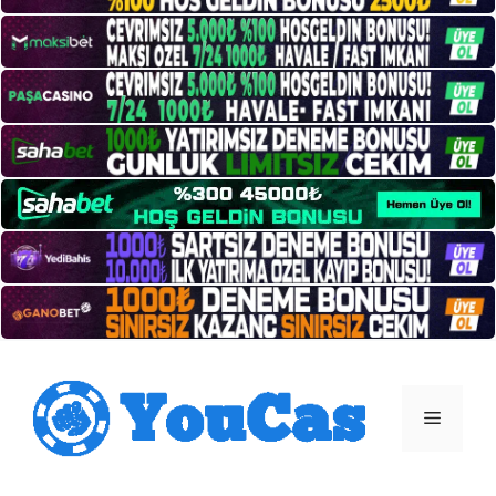
İçeriğe
atla
Menü