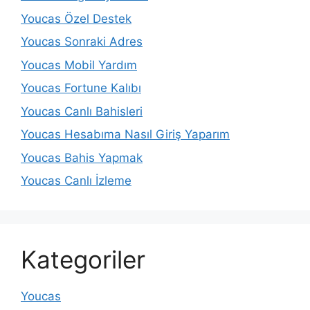
Youcas Özel Destek
Youcas Sonraki Adres
Youcas Mobil Yardım
Youcas Fortune Kalıbı
Youcas Canlı Bahisleri
Youcas Hesabıma Nasıl Giriş Yaparım
Youcas Bahis Yapmak
Youcas Canlı İzleme
Kategoriler
Youcas