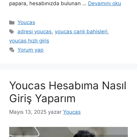
papara, hesabınızda bulunan …
Devamını oku
Kategoriler
Youcas
Etiketler
adresi youcas
,
youcas canlı bahisleri
,
youcas hızlı giriş
Yorum yap
Youcas Hesabıma Nasıl
Giriş Yaparım
Mayıs 13, 2025
yazar
Youcas