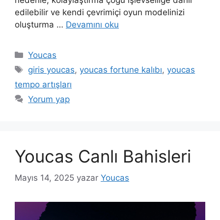
edilebilir ve kendi çevrimiçi oyun modelinizi
oluşturma …
Devamını oku
Kategoriler
Youcas
Etiketler
giris youcas
,
youcas fortune kalıbı
,
youcas
tempo artışları
Yorum yap
Youcas Canlı Bahisleri
Mayıs 14, 2025
yazar
Youcas