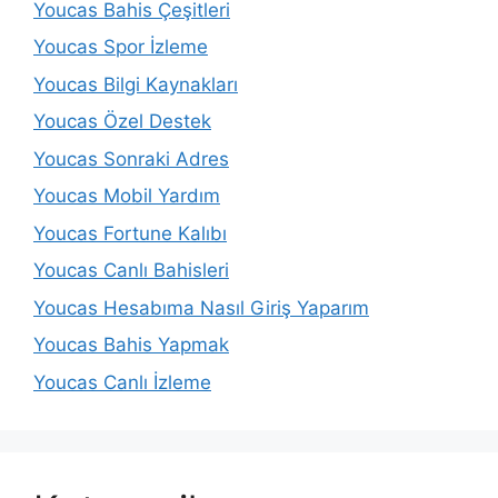
Youcas Bahis Çeşitleri
Youcas Spor İzleme
Youcas Bilgi Kaynakları
Youcas Özel Destek
Youcas Sonraki Adres
Youcas Mobil Yardım
Youcas Fortune Kalıbı
Youcas Canlı Bahisleri
Youcas Hesabıma Nasıl Giriş Yaparım
Youcas Bahis Yapmak
Youcas Canlı İzleme