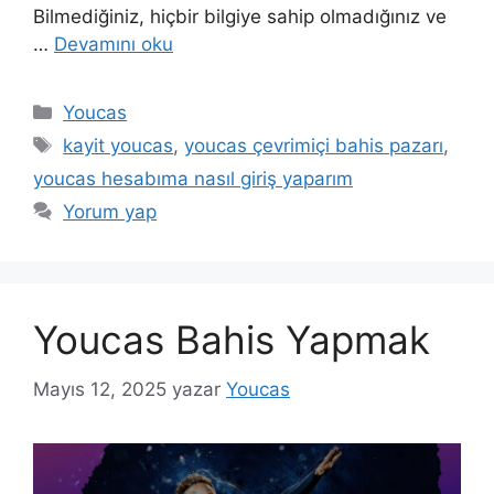
Bilmediğiniz, hiçbir bilgiye sahip olmadığınız ve
…
Devamını oku
Kategoriler
Youcas
Etiketler
kayit youcas
,
youcas çevrimiçi bahis pazarı
,
youcas hesabıma nasıl giriş yaparım
Yorum yap
Youcas Bahis Yapmak
Mayıs 12, 2025
yazar
Youcas