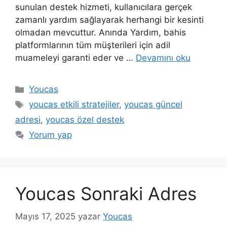
sunulan destek hizmeti, kullanıcılara gerçek
zamanlı yardım sağlayarak herhangi bir kesinti
olmadan mevcuttur. Anında Yardım, bahis
platformlarının tüm müşterileri için adil
muameleyi garanti eder ve …
Devamını oku
Kategoriler
Youcas
Etiketler
youcas etkili stratejiler
,
youcas güncel
adresi
,
youcas özel destek
Yorum yap
Youcas Sonraki Adres
Mayıs 17, 2025
yazar
Youcas