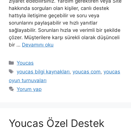
ziyaret edebilirsiniz. Yardım gerektiren veya Site
hakkında sorguları olan kişiler, canlı destek
hattıyla iletişime geçebilir ve soru veya
sorunlarını paylaşabilir ve hızlı yanıtlar
sağlayabilir. Sorunları hızla ve verimli bir şekilde
çözer. Müşterilere karşı sürekli olarak düşünceli
bir …
Devamını oku
Kategoriler
Youcas
Etiketler
youcas bilgi kaynakları
,
youcas com
,
youcas
oyun turnuvaları
Yorum yap
Youcas Özel Destek