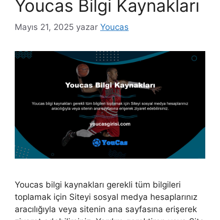
Youcas Bilgi Kaynakları
Mayıs 21, 2025
yazar
Youcas
Youcas bilgi kaynakları gerekli tüm bilgileri
toplamak için Siteyi sosyal medya hesaplarınız
aracılığıyla veya sitenin ana sayfasına erişerek