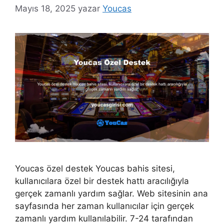
Mayıs 18, 2025
yazar
Youcas
Youcas özel destek Youcas bahis sitesi,
kullanıcılara özel bir destek hattı aracılığıyla
gerçek zamanlı yardım sağlar. Web sitesinin ana
sayfasında her zaman kullanıcılar için gerçek
zamanlı yardım kullanılabilir. 7-24 tarafından