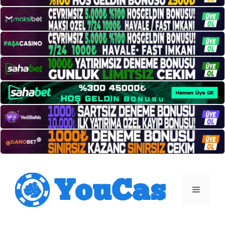
İçeriğe
atla
Menü