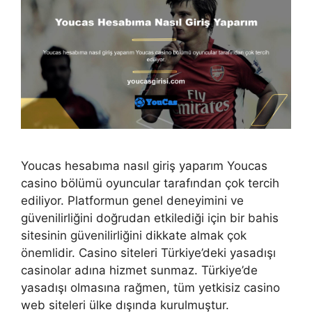
Youcas hesabıma nasıl giriş yaparım Youcas
casino bölümü oyuncular tarafından çok tercih
ediliyor. Platformun genel deneyimini ve
güvenilirliğini doğrudan etkilediği için bir bahis
sitesinin güvenilirliğini dikkate almak çok
önemlidir. Casino siteleri Türkiye’deki yasadışı
casinolar adına hizmet sunmaz. Türkiye’de
yasadışı olmasına rağmen, tüm yetkisiz casino
web siteleri ülke dışında kurulmuştur.