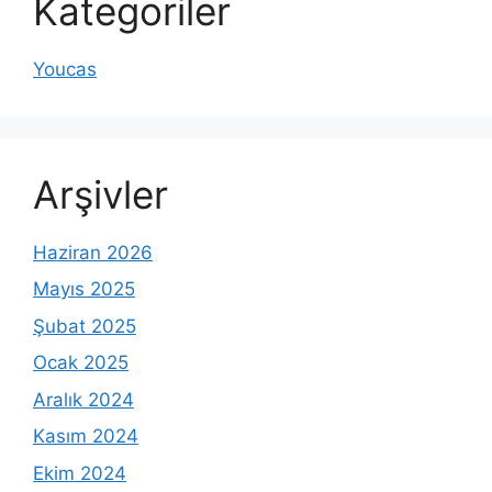
Kategoriler
Youcas
Arşivler
Haziran 2026
Mayıs 2025
Şubat 2025
Ocak 2025
Aralık 2024
Kasım 2024
Ekim 2024