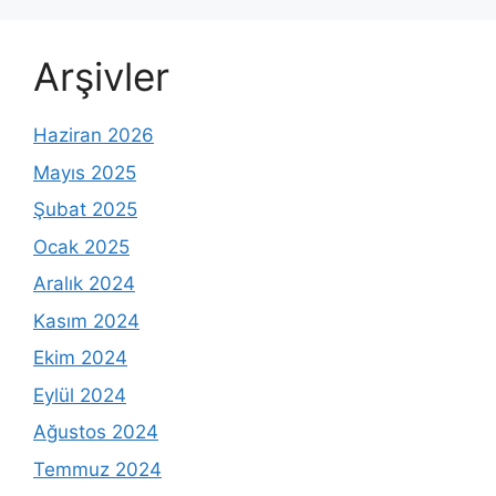
Arşivler
Haziran 2026
Mayıs 2025
Şubat 2025
Ocak 2025
Aralık 2024
Kasım 2024
Ekim 2024
Eylül 2024
Ağustos 2024
Temmuz 2024