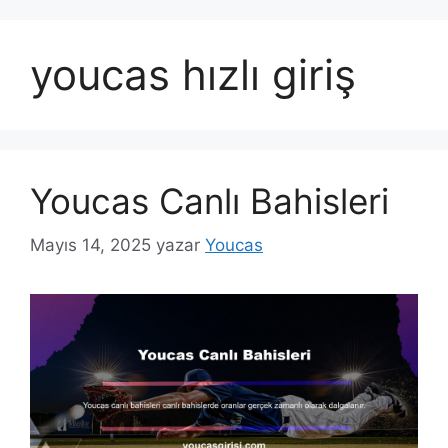
youcas hızlı giriş
Youcas Canlı Bahisleri
Mayıs 14, 2025
yazar
Youcas