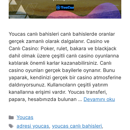
Youcas canlı bahisleri canlı bahislerde oranlar
gerçek zamanlı olarak dalgalanır. Casino ve
Canlı Casino: Poker, rulet, bakara ve blackjack
dahil olmak üzere çeşitli canlı casino oyunlarına
katılarak önemli karlar kazanabilirsiniz. Canlı
casino oyunları gerçek bayilerle oynanır. Bunu
yaparak, kendinizi gerçek bir casino atmosferine
daldırıyorsunuz. Kullanıcıların çeşitli yatırım
kanallarına erişimi vardır. Youcas transferi,
papara, hesabınızda bulunan …
Devamını oku
Kategoriler
Youcas
Etiketler
adresi youcas
,
youcas canlı bahisleri
,