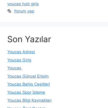
youcas hızlı giriş
Yorum yap
Son Yazılar
Youcas Adresi
Youcas Giriş
Youcas
Youcas Güncel Erişim
Youcas Bahis Çeşitleri
Youcas Spor İzleme
Youcas Bilgi Kaynakları