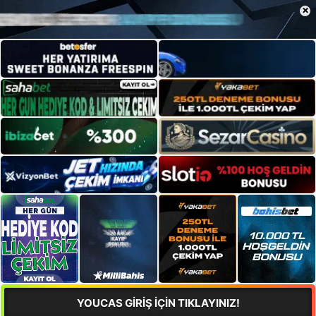
×
YOUCAS GİRİŞ İÇİN TIKLAYINIZ!