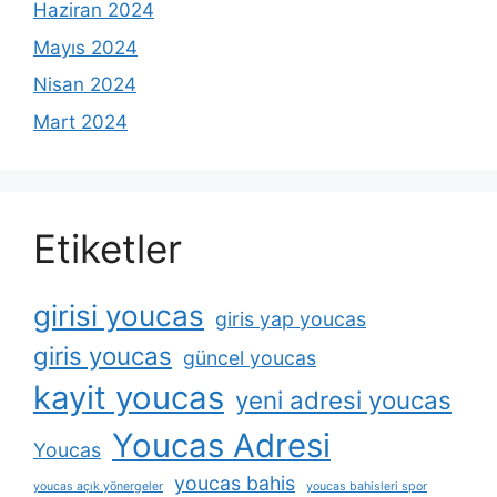
Haziran 2024
Mayıs 2024
Nisan 2024
Mart 2024
Etiketler
girisi youcas
giris yap youcas
giris youcas
güncel youcas
kayit youcas
yeni adresi youcas
Youcas Adresi
Youcas
youcas bahis
youcas açık yönergeler
youcas bahisleri spor