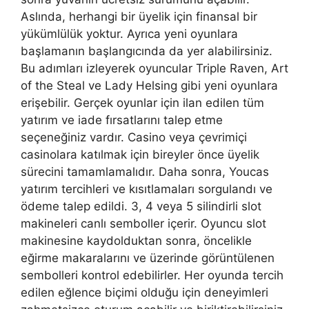
Aslında, herhangi bir üyelik için finansal bir
yükümlülük yoktur. Ayrıca yeni oyunlara
başlamanın başlangıcında da yer alabilirsiniz.
Bu adımları izleyerek oyuncular Triple Raven, Art
of the Steal ve Lady Helsing gibi yeni oyunlara
erişebilir. Gerçek oyunlar için ilan edilen tüm
yatırım ve iade fırsatlarını talep etme
seçeneğiniz vardır. Casino veya çevrimiçi
casinolara katılmak için bireyler önce üyelik
sürecini tamamlamalıdır. Daha sonra, Youcas
yatırım tercihleri ​​ve kısıtlamaları sorgulandı ve
ödeme talep edildi. 3, 4 veya 5 silindirli slot
makineleri canlı semboller içerir. Oyuncu slot
makinesine kaydolduktan sonra, öncelikle
eğirme makaralarını ve üzerinde görüntülenen
sembolleri kontrol edebilirler. Her oyunda tercih
edilen eğlence biçimi olduğu için deneyimleri