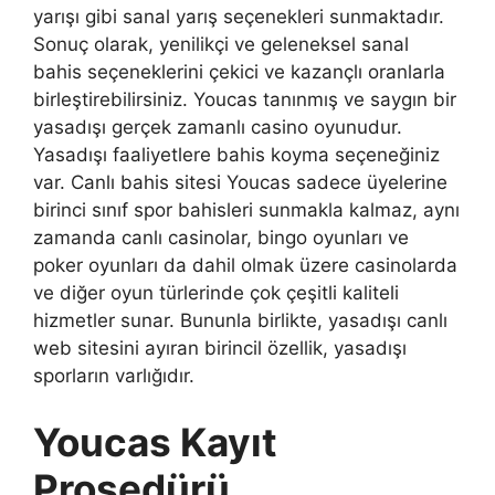
yarışı gibi sanal yarış seçenekleri sunmaktadır.
Sonuç olarak, yenilikçi ve geleneksel sanal
bahis seçeneklerini çekici ve kazançlı oranlarla
birleştirebilirsiniz. Youcas tanınmış ve saygın bir
yasadışı gerçek zamanlı casino oyunudur.
Yasadışı faaliyetlere bahis koyma seçeneğiniz
var. Canlı bahis sitesi Youcas sadece üyelerine
birinci sınıf spor bahisleri sunmakla kalmaz, aynı
zamanda canlı casinolar, bingo oyunları ve
poker oyunları da dahil olmak üzere casinolarda
ve diğer oyun türlerinde çok çeşitli kaliteli
hizmetler sunar. Bununla birlikte, yasadışı canlı
web sitesini ayıran birincil özellik, yasadışı
sporların varlığıdır.
Youcas Kayıt
Prosedürü