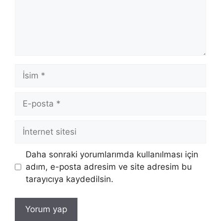
İsim
E-
posta
İnternet
sitesi
Daha sonraki yorumlarımda kullanılması için
adım, e-posta adresim ve site adresim bu
tarayıcıya kaydedilsin.