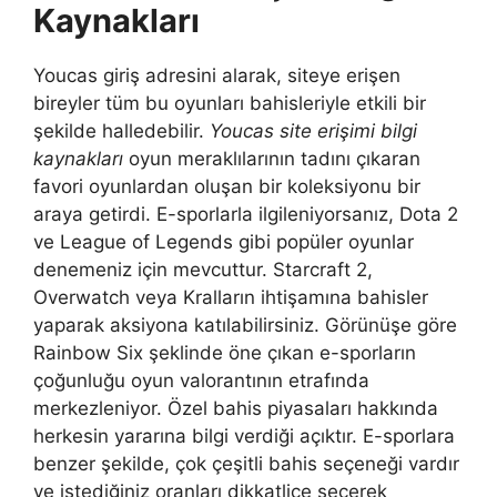
Kaynakları
Youcas giriş adresini alarak, siteye erişen
bireyler tüm bu oyunları bahisleriyle etkili bir
şekilde halledebilir.
Youcas site erişimi bilgi
kaynakları
oyun meraklılarının tadını çıkaran
favori oyunlardan oluşan bir koleksiyonu bir
araya getirdi. E-sporlarla ilgileniyorsanız, Dota 2
ve League of Legends gibi popüler oyunlar
denemeniz için mevcuttur. Starcraft 2,
Overwatch veya Kralların ihtişamına bahisler
yaparak aksiyona katılabilirsiniz. Görünüşe göre
Rainbow Six şeklinde öne çıkan e-sporların
çoğunluğu oyun valorantının etrafında
merkezleniyor. Özel bahis piyasaları hakkında
herkesin yararına bilgi verdiği açıktır. E-sporlara
benzer şekilde, çok çeşitli bahis seçeneği vardır
ve istediğiniz oranları dikkatlice seçerek