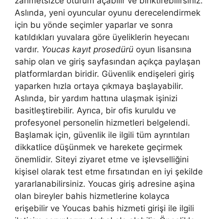
zahmetsizce oturum açabilir ve biriktirebilirsiniz.
Aslında, yeni oyuncular oyunu derecelendirmek
için bu yönde seçimler yaparlar ve sonra
katıldıkları yuvalara göre üyeliklerin heyecanı
vardır.
Youcas kayıt prosedürü
oyun lisansına
sahip olan ve giriş sayfasından açıkça paylaşan
platformlardan biridir. Güvenlik endişeleri giriş
yaparken hızla ortaya çıkmaya başlayabilir.
Aslında, bir yardım hattına ulaşmak işinizi
basitleştirebilir. Ayrıca, bir ofis kuruldu ve
profesyonel personelin hizmetleri belgelendi.
Başlamak için, güvenlik ile ilgili tüm ayrıntıları
dikkatlice düşünmek ve harekete geçirmek
önemlidir. Siteyi ziyaret etme ve işlevselliğini
kişisel olarak test etme fırsatından en iyi şekilde
yararlanabilirsiniz. Youcas giriş adresine aşina
olan bireyler bahis hizmetlerine kolayca
erişebilir ve Youcas bahis hizmeti girişi ile ilgili