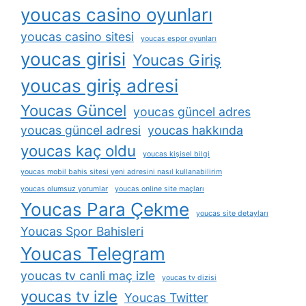
youcas casino oyunları
youcas casino sitesi
youcas espor oyunları
youcas girisi
Youcas Giriş
youcas giriş adresi
Youcas Güncel
youcas güncel adres
youcas güncel adresi
youcas hakkında
youcas kaç oldu
youcas kişisel bilgi
youcas mobil bahis sitesi yeni adresini nasıl kullanabilirim
youcas olumsuz yorumlar
youcas online site maçları
Youcas Para Çekme
youcas site detayları
Youcas Spor Bahisleri
Youcas Telegram
youcas tv canli maç izle
youcas tv dizisi
youcas tv izle
Youcas Twitter