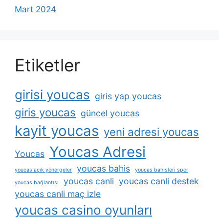
Mart 2024
Etiketler
girisi youcas
giris yap youcas
giris youcas
güncel youcas
kayit youcas
yeni adresi youcas
Youcas Adresi
Youcas
youcas bahis
youcas açık yönergeler
youcas bahisleri spor
youcas canli
youcas canli destek
youcas bağlantısı
youcas canli maç izle
youcas casino oyunları