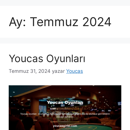
Ay:
Temmuz 2024
Youcas Oyunları
Temmuz 31, 2024
yazar
Youcas