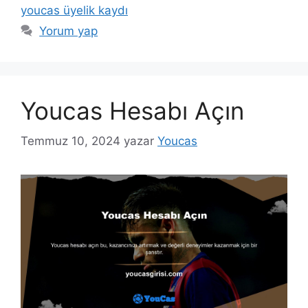
youcas üyelik kaydı
Yorum yap
Youcas Hesabı Açın
Temmuz 10, 2024
yazar
Youcas