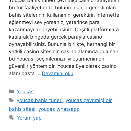
Youcas bahis türleri çevrimiçi casino faaliyetleri,
bu tür faaliyetlerde bulunmak için gerekli olan
bahis sitelerinin kullanımını gerektirir. İnternette
eğlenmeyi seviyorsanız, yeterince para
kazanmayı deneyebilirsiniz. Çeşitli platformlara
katılarak bingoda gerçek parayla casino
oynayabilirsiniz. Bununla birlikte, herhangi bir
yetkili casino sitesinin casino alanında bulunan
bu Youcas, seçimlerinizi iyileştirmenin en
güvenilir yöntemidir. Youcas üye olarak casino
alanı başta …
Devamını oku
Kategoriler
Youcas
Etiketler
youcas bahis türleri
,
youcas çevrimiçi bir
bahis sitesi
,
youcas whatsapp
Yorum yap