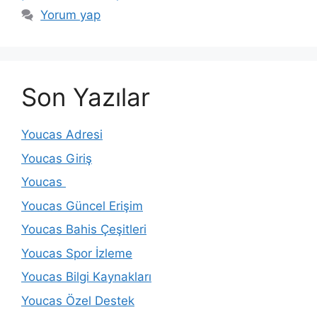
Yorum yap
Son Yazılar
Youcas Adresi
Youcas Giriş
Youcas
Youcas Güncel Erişim
Youcas Bahis Çeşitleri
Youcas Spor İzleme
Youcas Bilgi Kaynakları
Youcas Özel Destek