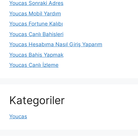
Youcas Sonraki Adres
Youcas Mobil Yardım
Youcas Fortune Kalıbı
Youcas Canlı Bahisleri
Youcas Hesabıma Nasıl Giriş Yaparım
Youcas Bahis Yapmak
Youcas Canlı İzleme
Kategoriler
Youcas