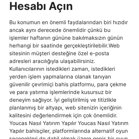
Hesabı Açın
Bu konumun en önemli faydalarından biri hızıdır
ancak aynı derecede önemlidir çünkü bu
işlemler haftanın gününe bakılmaksızın günün
herhangi bir saatinde gerçekleştirilebilir.Web
sitesinin müşteri desteğine özel e-posta
adresleri aracılığıyla ulaşabilirsiniz.
Kullanıcılarının istedikleri zaman, istedikleri
yerden işlem yapmalarına olanak tanıyan
güvenilir çevrimiçi bahis platformu, para çekme
ve para yatırma işlemlerinde kusursuz bir
deneyim sağlıyor. İyi geliştirilmiş ve titizlikle
planlanmış bir altyapı, web sitenizin içeriğinin
kalitesini değerlendirmek için çok önemlidir.
Youcas Nasıl Yatırım Yapılır Youcas Nasıl Yatırım
Yapılır bahisçiler, platformlarında alternatif oyun
seçenekleri de dahil olmak üzere geniş bir oyun