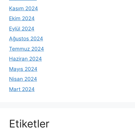
Kasım 2024
Ekim 2024
Eylül 2024
Ağustos 2024
Temmuz 2024
Haziran 2024
Mayıs 2024
Nisan 2024
Mart 2024
Etiketler