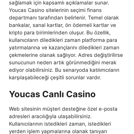
sağlamak için kapsamlı açıklamalar sunar.
Youcas Casino sitelerinin seçimi finans
departmanı tarafından belirlenir. Temel olarak
bankalar, sanal kartlar, ön ödemeli kartlar ve
kripto para birimlerinden oluşur. Bu özellik,
kullanıcıların diledikleri zaman platforma para
yatırmalarına ve kazançlarını diledikleri zaman
çekmelerine olanak sağlıyor. Adres değiştirilirse
sunucunun neden artık görünmediğini merak
ediyor olabilirsiniz. Bu senaryoda katılımcıların
karşılaşabileceği çeşitli sorunlar vardır.
Youcas Canlı Casino
Web sitesinin müşteri desteğine özel e-posta
adresleri aracılığıyla ulaşabilirsiniz.
Kullanıcılarının istedikleri zaman, istedikleri
yerden işlem yapmalarına olanak tanıyan