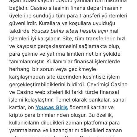
aşamadaki kaybın boyutu yatırılan fon miktarına
bağlıdır. Casino sitesinin finans departmanının
üyelerine sunduğu tüm para transferi yöntemleri
güvenilirdir. Kurallara ve koşullara uyulduğu
takdirde
Youcas bahis sitesi hesabı açın
mali
işlemleri iyi karşılanır. Site, tüm transferlerin hızlı
ve kayıpsız gerçekleşmesini sağlamakta olup,
para çekme ve yatırma limitleri net bir şekilde
tanımlanmıştır. Kullanıcılar finansal işlemlerde
herhangi bir sorun veya gecikmeyle
karşılaşmadan site üzerinden kesintisiz işlem
gerçekleştirebildiklerini bildirdi. Çevrimiçi Casino
ve Casino web siteleri iki farklı türde finansal
işlemi kolaylaştırır. Temel olarak bankalar, sanal
kartlar, ön
Youcas Giriş
ödemeli kartlar ve
kripto para birimlerinden oluşur. Bu özellik,
kullanıcıların diledikleri zaman platforma para
yatırmalarına ve kazançlarını diledikleri zaman