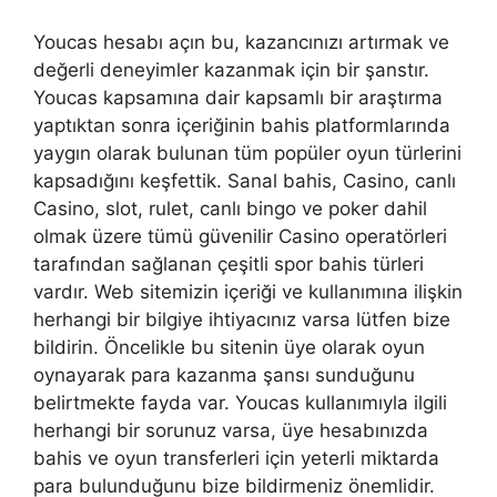
Youcas hesabı açın bu, kazancınızı artırmak ve
değerli deneyimler kazanmak için bir şanstır.
Youcas kapsamına dair kapsamlı bir araştırma
yaptıktan sonra içeriğinin bahis platformlarında
yaygın olarak bulunan tüm popüler oyun türlerini
kapsadığını keşfettik. Sanal bahis, Casino, canlı
Casino, slot, rulet, canlı bingo ve poker dahil
olmak üzere tümü güvenilir Casino operatörleri
tarafından sağlanan çeşitli spor bahis türleri
vardır. Web sitemizin içeriği ve kullanımına ilişkin
herhangi bir bilgiye ihtiyacınız varsa lütfen bize
bildirin. Öncelikle bu sitenin üye olarak oyun
oynayarak para kazanma şansı sunduğunu
belirtmekte fayda var. Youcas kullanımıyla ilgili
herhangi bir sorunuz varsa, üye hesabınızda
bahis ve oyun transferleri için yeterli miktarda
para bulunduğunu bize bildirmeniz önemlidir.