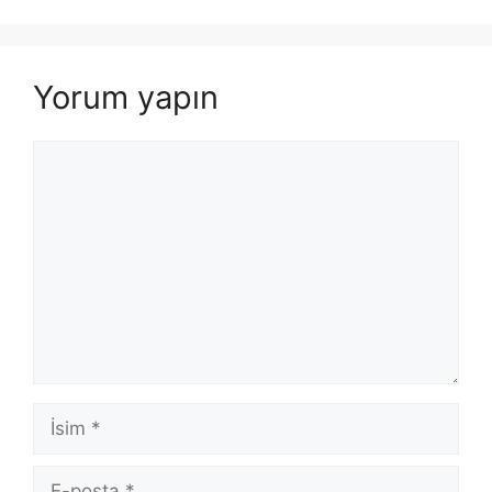
Yorum yapın
Yorum
İsim
E-