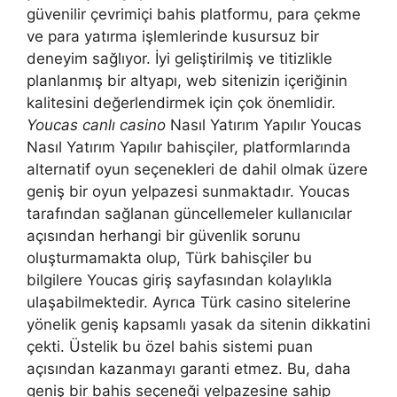
güvenilir çevrimiçi bahis platformu, para çekme
ve para yatırma işlemlerinde kusursuz bir
deneyim sağlıyor. İyi geliştirilmiş ve titizlikle
planlanmış bir altyapı, web sitenizin içeriğinin
kalitesini değerlendirmek için çok önemlidir.
Youcas canlı casino
Nasıl Yatırım Yapılır Youcas
Nasıl Yatırım Yapılır bahisçiler, platformlarında
alternatif oyun seçenekleri de dahil olmak üzere
geniş bir oyun yelpazesi sunmaktadır. Youcas
tarafından sağlanan güncellemeler kullanıcılar
açısından herhangi bir güvenlik sorunu
oluşturmamakta olup, Türk bahisçiler bu
bilgilere Youcas giriş sayfasından kolaylıkla
ulaşabilmektedir. Ayrıca Türk casino sitelerine
yönelik geniş kapsamlı yasak da sitenin dikkatini
çekti. Üstelik bu özel bahis sistemi puan
açısından kazanmayı garanti etmez. Bu, daha
geniş bir bahis seçeneği yelpazesine sahip