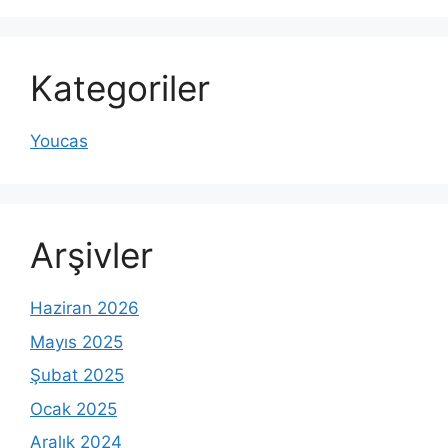
Kategoriler
Youcas
Arşivler
Haziran 2026
Mayıs 2025
Şubat 2025
Ocak 2025
Aralık 2024