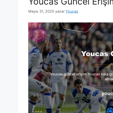
Youcas Güncel Erişi
Mayıs 31, 2025
yazar
Youcas