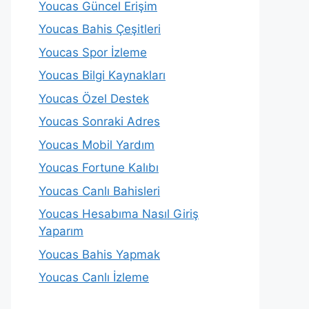
Youcas Güncel Erişim
Youcas Bahis Çeşitleri
Youcas Spor İzleme
Youcas Bilgi Kaynakları
Youcas Özel Destek
Youcas Sonraki Adres
Youcas Mobil Yardım
Youcas Fortune Kalıbı
Youcas Canlı Bahisleri
Youcas Hesabıma Nasıl Giriş
Yaparım
Youcas Bahis Yapmak
Youcas Canlı İzleme