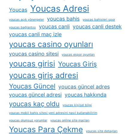
Youcas Adresi
Youcas
youcas bahis
youcas açık yönergeler
youcas bahisleri spor
youcas canli
youcas canli destek
youcas bağlantısı
youcas canli maç izle
youcas casino oyunları
youcas casino sitesi
youcas espor oyunları
youcas girisi
Youcas Giriş
youcas giriş adresi
Youcas Güncel
youcas güncel adres
youcas güncel adresi
youcas hakkında
youcas kaç oldu
youcas kişisel bilgi
youcas mobil bahis sitesi yeni adresini nasıl kullanabilirim
youcas olumsuz yorumlar
youcas online site maçları
Youcas Para Çekme
youcas site detayları