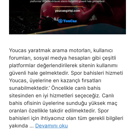
Youcas yaratmak arama motorları, kullanıcı
forumları, sosyal medya hesapları gibi çeşitli
platformlar değerlendirilerek sitenin kullanımı
güvenli hale gelmektedir. Spor bahisleri hizmeti
Youcas, üyelerine en kazançlı fırsatları
sunabilmektedir.’ Öncelikle canlı bahis
sitesinden en iyi hizmetleri seçeceğiz. Canlı
bahis ofisinin üyelerine sunduğu yüksek maç
oranları özellikle takdir edilmektedir. Spor
bahisleri için ihtiyacınız olan tüm gerekli bilgileri
yakında …
Devamını oku