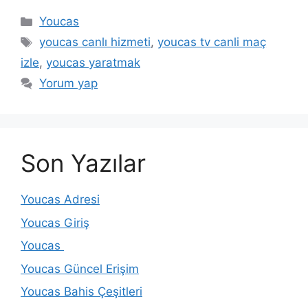
Kategoriler
Youcas
Etiketler
youcas canlı hizmeti
,
youcas tv canli maç
izle
,
youcas yaratmak
Yorum yap
Son Yazılar
Youcas Adresi
Youcas Giriş
Youcas
Youcas Güncel Erişim
Youcas Bahis Çeşitleri