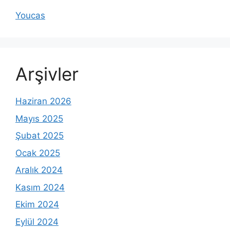
Youcas
Arşivler
Haziran 2026
Mayıs 2025
Şubat 2025
Ocak 2025
Aralık 2024
Kasım 2024
Ekim 2024
Eylül 2024