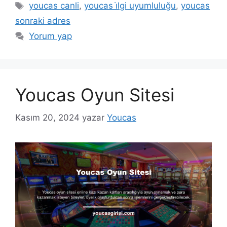
Etiketler
youcas canli
,
youcas i̇lgi uyumluluğu
,
youcas
sonraki adres
Yorum yap
Youcas Oyun Sitesi
Kasım 20, 2024
yazar
Youcas