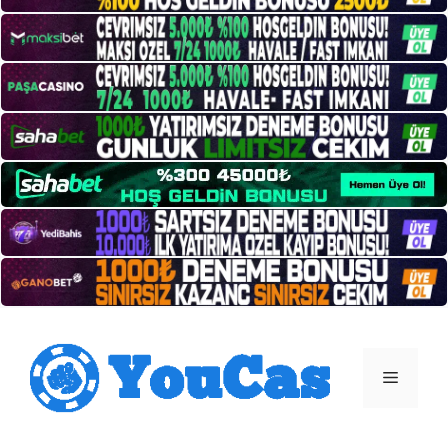
İçeriğe
atla
Menü