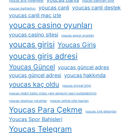
youcas açık yönergeler
youcas bahisleri spor
youcas canli
youcas canli destek
youcas bağlantısı
youcas canli maç izle
youcas casino oyunları
youcas casino sitesi
youcas espor oyunları
youcas girisi
Youcas Giriş
youcas giriş adresi
Youcas Güncel
youcas güncel adres
youcas güncel adresi
youcas hakkında
youcas kaç oldu
youcas kişisel bilgi
youcas mobil bahis sitesi yeni adresini nasıl kullanabilirim
youcas olumsuz yorumlar
youcas online site maçları
Youcas Para Çekme
youcas site detayları
Youcas Spor Bahisleri
Youcas Telegram