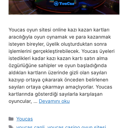
Youcas oyun sitesi online kazı kazan kartları
aracılığıyla oyun oynamak ve para kazanmak
isteyen bireyler, üyelik oluşturduktan sonra
işlemlerini gerçekleştirebilecek. Youcas üyeleri
istedikleri kadar kazı kazan kartı satın alma
özgürlüğüne sahipler ve oyun başladığında
aldıkları kartların üzerinde gizli olan sayıları
kazıyıp ortaya çıkararak önceden belirlenen
sayıları ortaya çıkarmayı amaçlıyorlar. Youcas
kartlarında gösterdiği sayılarla karşılaşan
oyuncular, …
Devamını oku
Kategoriler
Youcas
Etiketler
youcas canli
,
youcas casino oyun sitesi
,