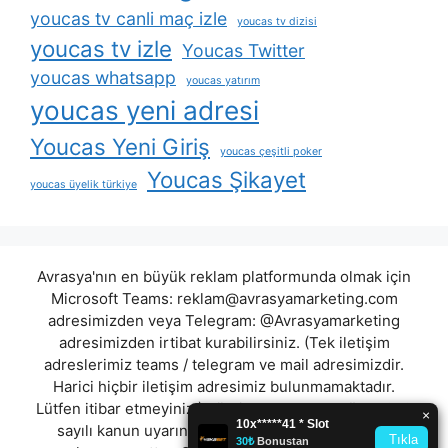
youcas tv canli maç izle
youcas tv dizisi
youcas tv izle
Youcas Twitter
youcas whatsapp
youcas yatırım
youcas yeni adresi
Youcas Yeni Giriş
youcas çeşitli poker
Youcas Şikayet
youcas üyelik türkiye
Avrasya'nın en büyük reklam platformunda olmak için
Microsoft Teams:
reklam@avrasyamarketing.com
adresimizden veya Telegram: @Avrasyamarketing
adresimizden irtibat kurabilirsiniz. (Tek iletişim
adreslerimiz teams / telegram ve mail adresimizdir.
Harici hiçbir iletişim adresimiz bulunmamaktadır.
Lütfen itibar etmeyiniz.) Türkiye yasalarına göre 7258
sayılı kanun uyarınca yasa dışı bahis oynamanın