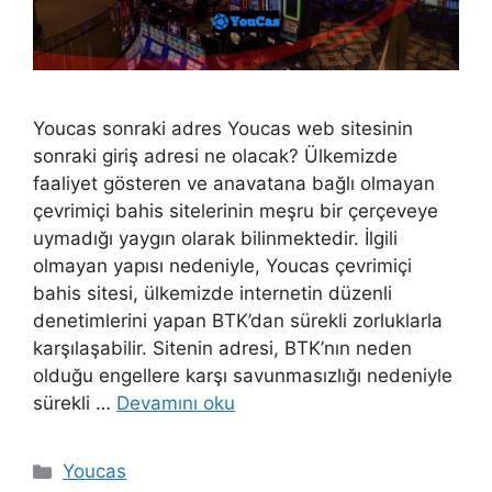
Youcas sonraki adres Youcas web sitesinin
sonraki giriş adresi ne olacak? Ülkemizde
faaliyet gösteren ve anavatana bağlı olmayan
çevrimiçi bahis sitelerinin meşru bir çerçeveye
uymadığı yaygın olarak bilinmektedir. İlgili
olmayan yapısı nedeniyle, Youcas çevrimiçi
bahis sitesi, ülkemizde internetin düzenli
denetimlerini yapan BTK’dan sürekli zorluklarla
karşılaşabilir. Sitenin adresi, BTK’nın neden
olduğu engellere karşı savunmasızlığı nedeniyle
sürekli …
Devamını oku
Kategoriler
Youcas