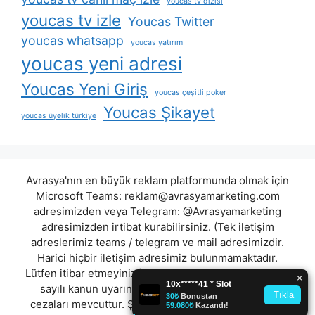
youcas tv dizisi
youcas tv izle
Youcas Twitter
youcas whatsapp
youcas yatırım
youcas yeni adresi
Youcas Yeni Giriş
youcas çeşitli poker
Youcas Şikayet
youcas üyelik türkiye
Avrasya'nın en büyük reklam platformunda olmak için
Microsoft Teams:
reklam@avrasyamarketing.com
adresimizden veya Telegram: @Avrasyamarketing
adresimizden irtibat kurabilirsiniz. (Tek iletişim
adreslerimiz teams / telegram ve mail adresimizdir.
Harici hiçbir iletişim adresimiz bulunmamaktadır.
Lütfen itibar etmeyiniz.) Türkiye yasalarına göre 7258
sayılı kanun uyarınca yasa dışı bahis oynamanın
cezaları mevcuttur. Şu an bulunduğunuz site hiç bir