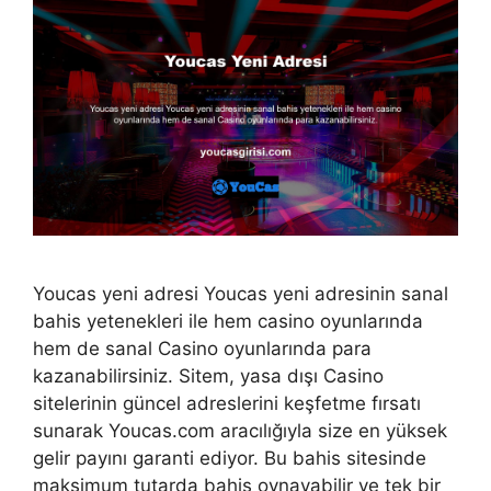
Youcas yeni adresi Youcas yeni adresinin sanal
bahis yetenekleri ile hem casino oyunlarında
hem de sanal Casino oyunlarında para
kazanabilirsiniz. Sitem, yasa dışı Casino
sitelerinin güncel adreslerini keşfetme fırsatı
sunarak Youcas.com aracılığıyla size en yüksek
gelir payını garanti ediyor. Bu bahis sitesinde
maksimum tutarda bahis oynayabilir ve tek bir