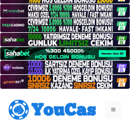
İçeriğe
atla
Menü