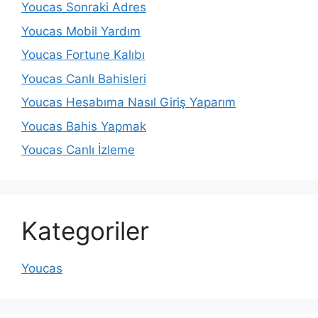
Youcas Sonraki Adres
Youcas Mobil Yardım
Youcas Fortune Kalıbı
Youcas Canlı Bahisleri
Youcas Hesabıma Nasıl Giriş Yaparım
Youcas Bahis Yapmak
Youcas Canlı İzleme
Kategoriler
Youcas