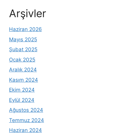
Arşivler
Haziran 2026
Mayıs 2025
Şubat 2025
Ocak 2025
Aralık 2024
Kasım 2024
Ekim 2024
Eylül 2024
Ağustos 2024
Temmuz 2024
Haziran 2024