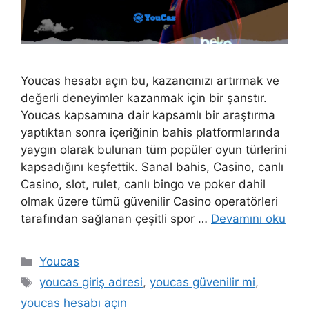
Youcas hesabı açın bu, kazancınızı artırmak ve
değerli deneyimler kazanmak için bir şanstır.
Youcas kapsamına dair kapsamlı bir araştırma
yaptıktan sonra içeriğinin bahis platformlarında
yaygın olarak bulunan tüm popüler oyun türlerini
kapsadığını keşfettik. Sanal bahis, Casino, canlı
Casino, slot, rulet, canlı bingo ve poker dahil
olmak üzere tümü güvenilir Casino operatörleri
tarafından sağlanan çeşitli spor …
Devamını oku
Kategoriler
Youcas
Etiketler
youcas giriş adresi
,
youcas güvenilir mi
,
youcas hesabı açın