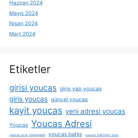
Haziran 2024
Mayıs 2024
Nisan 2024
Mart 2024
Etiketler
girisi youcas
giris yap youcas
giris youcas
güncel youcas
kayit youcas
yeni adresi youcas
Youcas Adresi
Youcas
youcas bahis
youcas açık yönergeler
youcas bahisleri spor