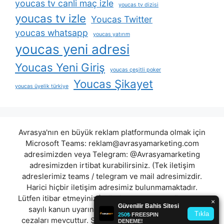
youcas tv canli maç izle
youcas tv dizisi
youcas tv izle
Youcas Twitter
youcas whatsapp
youcas yatırım
youcas yeni adresi
Youcas Yeni Giriş
youcas çeşitli poker
Youcas Şikayet
youcas üyelik türkiye
Avrasya'nın en büyük reklam platformunda olmak için
Microsoft Teams:
reklam@avrasyamarketing.com
adresimizden veya Telegram: @Avrasyamarketing
adresimizden irtibat kurabilirsiniz. (Tek iletişim
adreslerimiz teams / telegram ve mail adresimizdir.
Harici hiçbir iletişim adresimiz bulunmamaktadır.
Lütfen itibar etmeyiniz.) Türkiye yasalarına göre 7258
sayılı kanun uyarınca yasa dışı bahis oynamanın
cezaları mevcuttur. Şu an bulunduğunuz site hiç bir