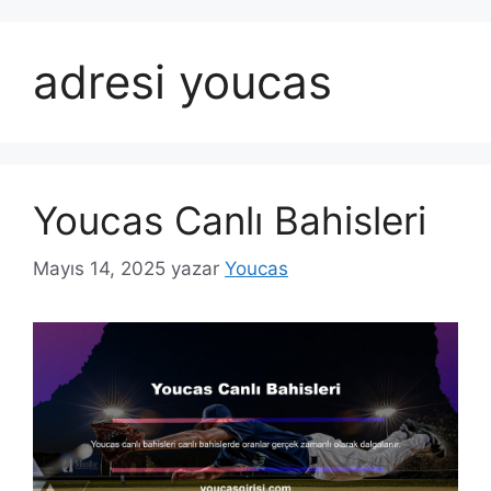
adresi youcas
Youcas Canlı Bahisleri
Mayıs 14, 2025
yazar
Youcas