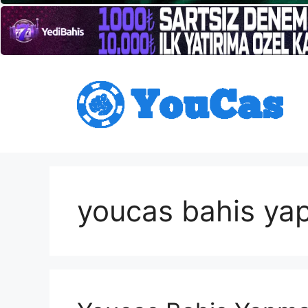
İçeriğe
atla
youcas bahis y