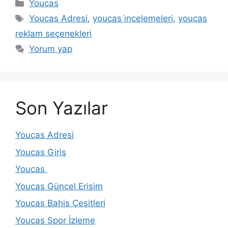
Kategoriler
Youcas
Etiketler
Youcas Adresi
,
youcas i̇ncelemeleri
,
youcas
reklam seçenekleri
Yorum yap
Son Yazılar
Youcas Adresi
Youcas Giriş
Youcas
Youcas Güncel Erişim
Youcas Bahis Çeşitleri
Youcas Spor İzleme