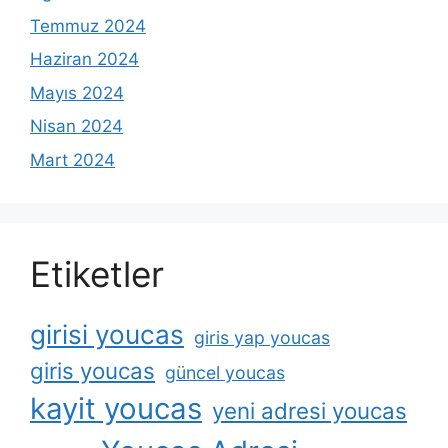
Temmuz 2024
Haziran 2024
Mayıs 2024
Nisan 2024
Mart 2024
Etiketler
girisi youcas
giris yap youcas
giris youcas
güncel youcas
kayit youcas
yeni adresi youcas