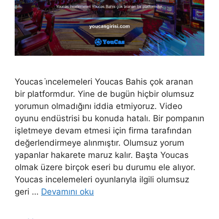
Youcas i̇ncelemeleri Youcas Bahis çok aranan
bir platformdur. Yine de bugün hiçbir olumsuz
yorumun olmadığını iddia etmiyoruz. Video
oyunu endüstrisi bu konuda hatalı. Bir pompanın
işletmeye devam etmesi için firma tarafından
değerlendirmeye alınmıştır. Olumsuz yorum
yapanlar hakarete maruz kalır. Başta Youcas
olmak üzere birçok eseri bu durumu ele alıyor.
Youcas incelemeleri oyunlarıyla ilgili olumsuz
geri …
Devamını oku