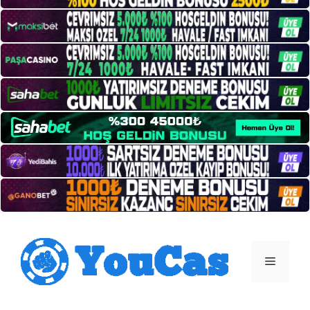
İçeriğe
atla
Menü