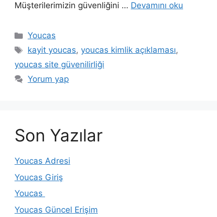
Müşterilerimizin güvenliğini …
Devamını oku
Kategoriler
Youcas
Etiketler
kayit youcas
,
youcas kimlik açıklaması
,
youcas site güvenilirliği
Yorum yap
Son Yazılar
Youcas Adresi
Youcas Giriş
Youcas
Youcas Güncel Erişim