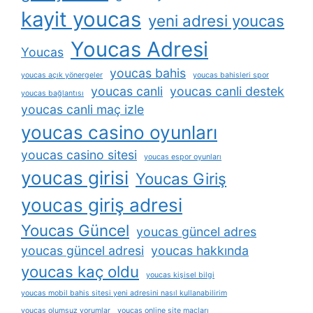
kayit youcas
yeni adresi youcas
Youcas Adresi
Youcas
youcas bahis
youcas açık yönergeler
youcas bahisleri spor
youcas canli
youcas canli destek
youcas bağlantısı
youcas canli maç izle
youcas casino oyunları
youcas casino sitesi
youcas espor oyunları
youcas girisi
Youcas Giriş
youcas giriş adresi
Youcas Güncel
youcas güncel adres
youcas güncel adresi
youcas hakkında
youcas kaç oldu
youcas kişisel bilgi
youcas mobil bahis sitesi yeni adresini nasıl kullanabilirim
youcas olumsuz yorumlar
youcas online site maçları