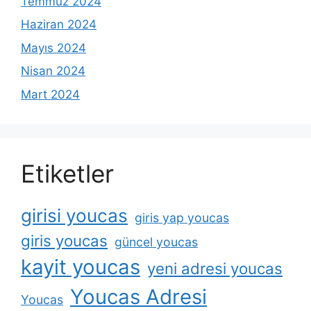
Temmuz 2024
Haziran 2024
Mayıs 2024
Nisan 2024
Mart 2024
Etiketler
girisi youcas
giris yap youcas
giris youcas
güncel youcas
kayit youcas
yeni adresi youcas
Youcas Adresi
Youcas