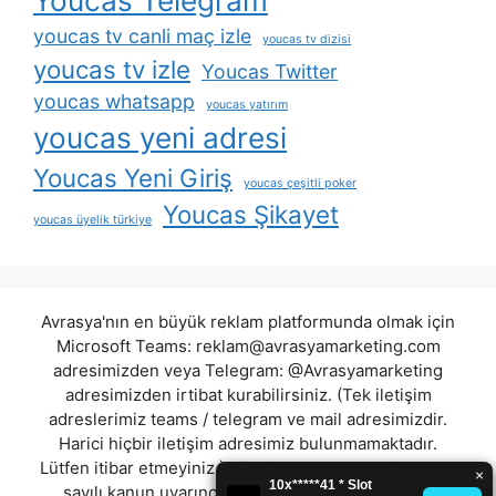
Youcas Telegram
youcas tv canli maç izle
youcas tv dizisi
youcas tv izle
Youcas Twitter
youcas whatsapp
youcas yatırım
youcas yeni adresi
Youcas Yeni Giriş
youcas çeşitli poker
Youcas Şikayet
youcas üyelik türkiye
Avrasya'nın en büyük reklam platformunda olmak için
Microsoft Teams:
reklam@avrasyamarketing.com
adresimizden veya Telegram: @Avrasyamarketing
adresimizden irtibat kurabilirsiniz. (Tek iletişim
adreslerimiz teams / telegram ve mail adresimizdir.
Harici hiçbir iletişim adresimiz bulunmamaktadır.
Lütfen itibar etmeyiniz.) Türkiye yasalarına göre 7258
sayılı kanun uyarınca yasa dışı bahis oynamanın