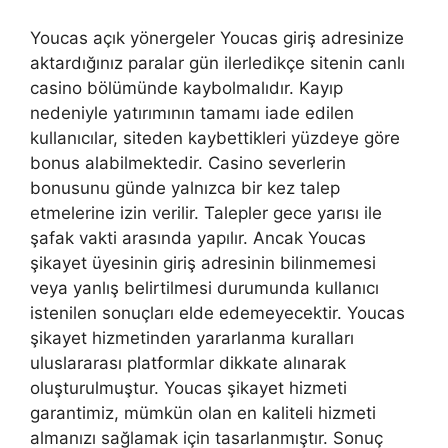
Youcas açık yönergeler Youcas giriş adresinize
aktardığınız paralar gün ilerledikçe sitenin canlı
casino bölümünde kaybolmalıdır. Kayıp
nedeniyle yatırımının tamamı iade edilen
kullanıcılar, siteden kaybettikleri yüzdeye göre
bonus alabilmektedir. Casino severlerin
bonusunu günde yalnızca bir kez talep
etmelerine izin verilir. Talepler gece yarısı ile
şafak vakti arasında yapılır. Ancak Youcas
şikayet üyesinin giriş adresinin bilinmemesi
veya yanlış belirtilmesi durumunda kullanıcı
istenilen sonuçları elde edemeyecektir. Youcas
şikayet hizmetinden yararlanma kuralları
uluslararası platformlar dikkate alınarak
oluşturulmuştur. Youcas şikayet hizmeti
garantimiz, mümkün olan en kaliteli hizmeti
almanızı sağlamak için tasarlanmıştır. Sonuç