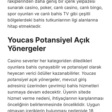
rakiplerinden daha geniş bir içerik yelpazesi
sunarak casino, poker, canlı casino, canlı bingo,
spor oyunları ve canlı bahis TV gibi çeşitli
bölgelerdeki bahis tutkunlarının ilgi alanlarına
hitap etmektedir.
Youcas Potansiyel Açık
Yönergeler
Casino severler her kategoriden diledikleri
oyunlara bahis oynayabilir ve potansiyel olarak
heyecan verici ödüller kazanabilirler.
Youcas
potansiyel açık yönergeler
, mevcut giriş
adresiniz üzerinden çevrimiçi bahis hizmetleri
sunmaya devam edecektir. Üyenin sitede
hizmet verme nedeni, ihtiyaçlarının karşılanması
önceliğinin belirlenmesinde önceliklidir. Uygun
olmayan içeriklerin bulunması nedeniyle 18