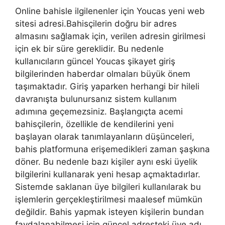
Online bahisle ilgilenenler için Youcas yeni web
sitesi adresi.Bahisçilerin doğru bir adres
almasını sağlamak için, verilen adresin girilmesi
için ek bir süre gereklidir. Bu nedenle
kullanıcıların güncel Youcas şikayet giriş
bilgilerinden haberdar olmaları büyük önem
taşımaktadır. Giriş yaparken herhangi bir hileli
davranışta bulunursanız sistem kullanım
adımına geçemezsiniz. Başlangıçta acemi
bahisçilerin, özellikle de kendilerini yeni
başlayan olarak tanımlayanların düşünceleri,
bahis platformuna erişemedikleri zaman şaşkına
döner. Bu nedenle bazı kişiler aynı eski üyelik
bilgilerini kullanarak yeni hesap açmaktadırlar.
Sistemde saklanan üye bilgileri kullanılarak bu
işlemlerin gerçekleştirilmesi maalesef mümkün
değildir. Bahis yapmak isteyen kişilerin bundan
faydalanabilmesi için güncel adresteki üye adı