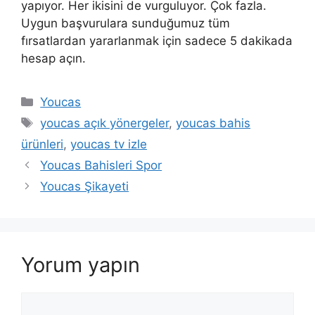
yapıyor. Her ikisini de vurguluyor. Çok fazla.
Uygun başvurulara sunduğumuz tüm
fırsatlardan yararlanmak için sadece 5 dakikada
hesap açın.
Kategoriler
Youcas
Etiketler
youcas açık yönergeler
,
youcas bahis
ürünleri
,
youcas tv izle
Youcas Bahisleri Spor
Youcas Şikayeti
Yorum yapın
Yorum