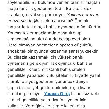
söylenebilir. Bu bölümde verilen oranlar maçtan
maça farklılık göstermektedir. Bu sitelerdeki
oranlar çok yüksek görünüyor.
Youcas her oyun
benzersiz değildir
tek maçı iyi mi? Önemli
maçlarda tek maça bahis oynamak mümkündür.
Youcas tekler maçlarında başarılı olup
olmayacağı sorulduğunda cevap evet oldu.
Üstel olmayan ödemeler nispeten düşüktür,
ancak tek bir oyunda kazanma şansı yüksektir.
Bu cihazla kazanmak için yüksek bahis
oynamanız gerekiyor. Tek oyunculu bahisler
genellikle ilk tercihtir. Canlı bahis siteleri
genellikle yabancıdır. Bu siteler Türkiye’de yasal
olarak faaliyet gösteremiyor ancak dünya
çapında faaliyet gösterebilmeleri için lisans
almaları gerekiyor.
Youcas Giriş
Lisanssız web
siteleri genellikle yasa dışı faaliyetler için
kullanılır. Verdiğiniz iletişim bilgileri, giriş