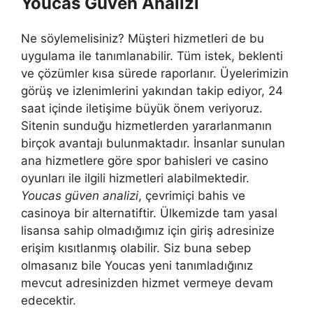
Youcas Güven Analizi
Ne söylemelisiniz? Müşteri hizmetleri de bu
uygulama ile tanımlanabilir. Tüm istek, beklenti
ve çözümler kısa sürede raporlanır. Üyelerimizin
görüş ve izlenimlerini yakından takip ediyor, 24
saat içinde iletişime büyük önem veriyoruz.
Sitenin sunduğu hizmetlerden yararlanmanın
birçok avantajı bulunmaktadır. İnsanlar sunulan
ana hizmetlere göre spor bahisleri ve casino
oyunları ile ilgili hizmetleri alabilmektedir.
Youcas güven analizi
, çevrimiçi bahis ve
casinoya bir alternatiftir. Ülkemizde tam yasal
lisansa sahip olmadığımız için giriş adresinize
erişim kısıtlanmış olabilir. Siz buna sebep
olmasanız bile Youcas yeni tanımladığınız
mevcut adresinizden hizmet vermeye devam
edecektir.