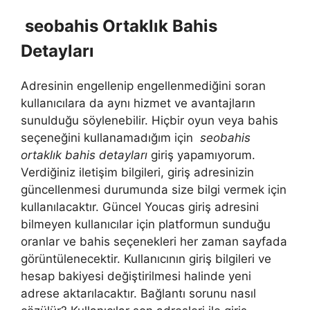
seobahis Ortaklık Bahis
Detayları
Adresinin engellenip engellenmediğini soran
kullanıcılara da aynı hizmet ve avantajların
sunulduğu söylenebilir. Hiçbir oyun veya bahis
seçeneğini kullanamadığım için
seobahis
ortaklık bahis detayları
giriş yapamıyorum.
Verdiğiniz iletişim bilgileri, giriş adresinizin
güncellenmesi durumunda size bilgi vermek için
kullanılacaktır. Güncel Youcas giriş adresini
bilmeyen kullanıcılar için platformun sunduğu
oranlar ve bahis seçenekleri her zaman sayfada
görüntülenecektir. Kullanıcının giriş bilgileri ve
hesap bakiyesi değiştirilmesi halinde yeni
adrese aktarılacaktır. Bağlantı sorunu nasıl