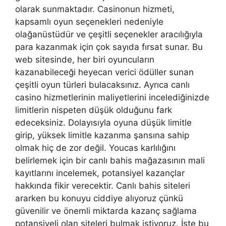
olarak sunmaktadır. Casinonun hizmeti,
kapsamlı oyun seçenekleri nedeniyle
olağanüstüdür ve çeşitli seçenekler aracılığıyla
para kazanmak için çok sayıda fırsat sunar. Bu
web sitesinde, her biri oyuncuların
kazanabileceği heyecan verici ödüller sunan
çeşitli oyun türleri bulacaksınız. Ayrıca canlı
casino hizmetlerinin maliyetlerini incelediğinizde
limitlerin nispeten düşük olduğunu fark
edeceksiniz. Dolayısıyla oyuna düşük limitle
girip, yüksek limitle kazanma şansına sahip
olmak hiç de zor değil. Youcas karlılığını
belirlemek için bir canlı bahis mağazasının mali
kayıtlarını incelemek, potansiyel kazançlar
hakkında fikir verecektir. Canlı bahis siteleri
ararken bu konuyu ciddiye alıyoruz çünkü
güvenilir ve önemli miktarda kazanç sağlama
potansiyeli olan siteleri bulmak istiyoruz. İşte bu