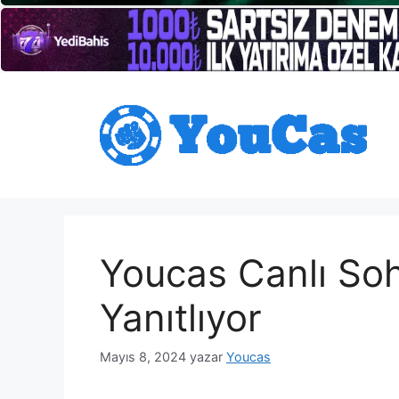
İçeriğe
atla
Youcas Canlı Sohb
Yanıtlıyor
Mayıs 8, 2024
yazar
Youcas