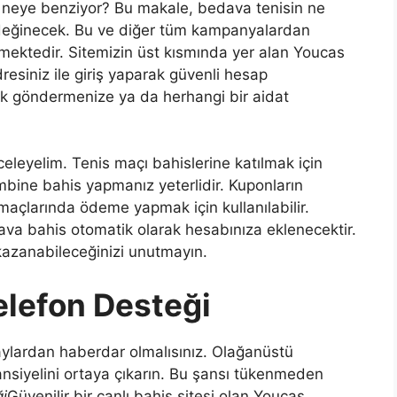
or neye benziyor? Bu makale, bedava tenisin ne
a değinecek. Bu ve diğer tüm kampanyalardan
ektedir. Sitemizin üst kısmında yer alan Youcas
resiniz ile giriş yaparak güvenli hesap
vrak göndermenize ya da herhangi bir aidat
nceleyelim. Tenis maçı bahislerine katılmak için
ine bahis yapmanız yeterlidir. Kuponların
açlarında ödeme yapmak için kullanılabilir.
ava bahis otomatik olarak hesabınıza eklenecektir.
 kazanabileceğinizi unutmayın.
elefon Desteği
etaylardan haberdar olmalısınız. Olağanüstü
ansiyelini ortaya çıkarın. Bu şansı tükenmeden
i
Güvenilir bir canlı bahis sitesi olan Youcas,