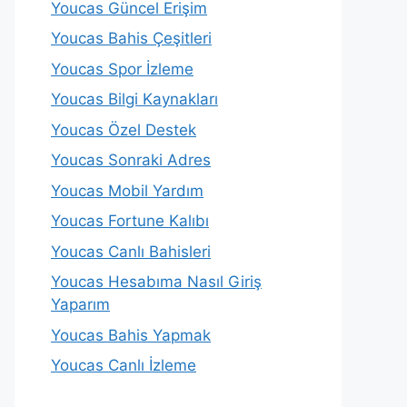
Youcas Güncel Erişim
Youcas Bahis Çeşitleri
Youcas Spor İzleme
Youcas Bilgi Kaynakları
Youcas Özel Destek
Youcas Sonraki Adres
Youcas Mobil Yardım
Youcas Fortune Kalıbı
Youcas Canlı Bahisleri
Youcas Hesabıma Nasıl Giriş
Yaparım
Youcas Bahis Yapmak
Youcas Canlı İzleme