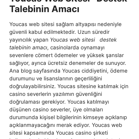
Talebinin Amacı
Youcas web sitesi sağlam altyapısı nedeniyle
güvenli kabul edilmektedir. Uzun süredir
yayıncılık yapan
Youcas web sitesi destek
talebinin amacı
, casinolarda oynamayı
sevenlere cömert ödemeler ve yüksek şanslar
sağlıyor, ayrıca ücretsiz denemeler de sunuyor.
Ana blog sayfasında Youcas ciddiyetini, ödeme
durumunu ve lisanslarının geçerliliğini
doğrulayabilirsiniz. Youcas sitesine katılmak için
casino severlerin yazılımın güvenliğini
doğrulaması gerekiyor. Youcas katılmayı
düşünen casino severler, üye olmaları
durumunda kişisel bilgilerinin kimseye açıklanıp
açıklanmayacağını merak ediyor. Youcas web
sitesi kapsamında Youcas casino şirketi