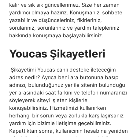
kalır ve sık sık güncellenmez. Size her zaman
yardımcı olmaya hazırız. Konuşmanızı sohbete
yazabilir ve düşünceleriniz, fikirleriniz,
sorularınız, sorunlarınız ve yardım talepleriniz
hakkında konuşmaya başlayabilirsiniz.
Youcas Şikayetleri
Şikayetimi Youcas canlı desteke ileteceğim
adres nedir? Ayrıca beni ara butonuna basıp
adınızı, bulunduğunuz yer ile sitenin bulunduğu
yer arasındaki saat farkını ve telefon numaranızı
söyleyerek siteyi işleten kişilerle
konuşabilirsiniz. Hizmetimizi kullanırken
herhangi bir sorun veya zorlukla karşılaşırsanız
yardım için bizimle iletişime geçebilirsiniz.
Kapattıktan sonra, kullanıcının hesabına yeniden