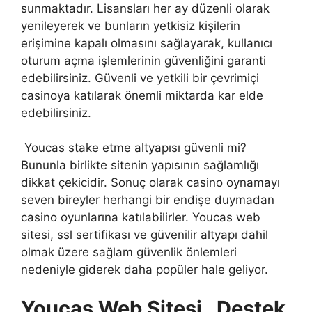
sunmaktadır. Lisansları her ay düzenli olarak
yenileyerek ve bunların yetkisiz kişilerin
erişimine kapalı olmasını sağlayarak, kullanıcı
oturum açma işlemlerinin güvenliğini garanti
edebilirsiniz. Güvenli ve yetkili bir çevrimiçi
casinoya katılarak önemli miktarda kar elde
edebilirsiniz.
Youcas stake etme altyapısı güvenli mi?
Bununla birlikte sitenin yapısının sağlamlığı
dikkat çekicidir. Sonuç olarak casino oynamayı
seven bireyler herhangi bir endişe duymadan
casino oyunlarına katılabilirler. Youcas web
sitesi, ssl sertifikası ve güvenilir altyapı dahil
olmak üzere sağlam güvenlik önlemleri
nedeniyle giderek daha popüler hale geliyor.
Youcas Web Sitesi Destek