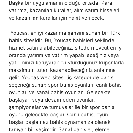
Başka bir uygulamanın olduğu ortada. Para
yatırma, kazanılan kurallar, alım satım hisseleri
ve kazanılan kurallar için nakit verilecek.
Youcas, en iyi kazanma şansını sunan bir Türk
bahis sitesidir. Bu, Youcas bahisleri şeklinde
hizmet satın alabileceğiniz, sitede mevcut en iyi
oranda yatırım ve yatırım yapabileceğiniz veya
yatırımınızı koruyarak oluşturduğunuz kuponlarla
maksimum tutarı kazanabileceğiniz anlamına
gelir. Youcas web sitesi üç kategoride bahis
seçeneği sunar: spor bahis oyunları, canlı bahis
oyunları ve sanal bahis oyunları. Gelecekte
başlayan veya devam eden oyunlar,
şampiyonalar ve turnuvalar ile bir spor bahis
oyunu gelecekte başlar. Canlı bahis, oyun
başlar başlamaz bahis oynamanıza olanak
tanıyan bir seçimdir. Sanal bahisler, eleme