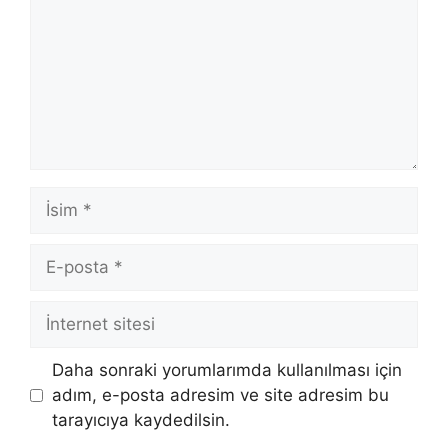
İsim
E-
posta
İnternet
sitesi
Daha sonraki yorumlarımda kullanılması için
adım, e-posta adresim ve site adresim bu
tarayıcıya kaydedilsin.