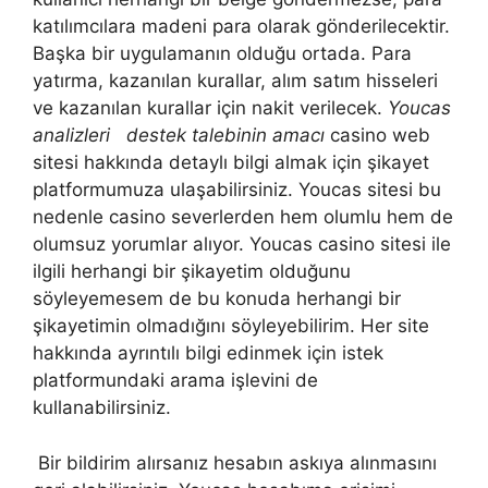
katılımcılara madeni para olarak gönderilecektir.
Başka bir uygulamanın olduğu ortada. Para
yatırma, kazanılan kurallar, alım satım hisseleri
ve kazanılan kurallar için nakit verilecek.
Youcas
analizleri destek talebinin amacı
casino web
sitesi hakkında detaylı bilgi almak için şikayet
platformumuza ulaşabilirsiniz. Youcas sitesi bu
nedenle casino severlerden hem olumlu hem de
olumsuz yorumlar alıyor. Youcas casino sitesi ile
ilgili herhangi bir şikayetim olduğunu
söyleyemesem de bu konuda herhangi bir
şikayetimin olmadığını söyleyebilirim. Her site
hakkında ayrıntılı bilgi edinmek için istek
platformundaki arama işlevini de
kullanabilirsiniz.
Bir bildirim alırsanız hesabın askıya alınmasını