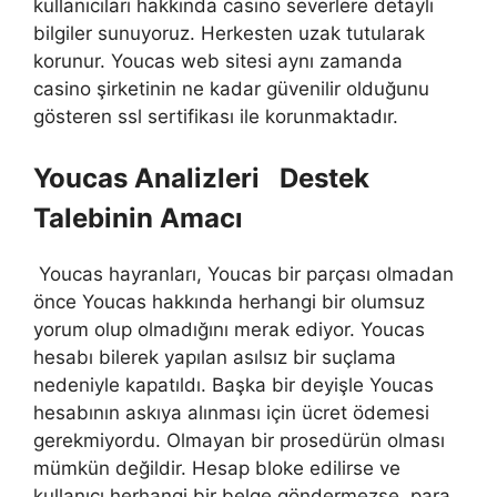
kullanıcıları hakkında casino severlere detaylı
bilgiler sunuyoruz. Herkesten uzak tutularak
korunur. Youcas web sitesi aynı zamanda
casino şirketinin ne kadar güvenilir olduğunu
gösteren ssl sertifikası ile korunmaktadır.
Youcas Analizleri Destek
Talebinin Amacı
Youcas hayranları, Youcas bir parçası olmadan
önce Youcas hakkında herhangi bir olumsuz
yorum olup olmadığını merak ediyor. Youcas
hesabı bilerek yapılan asılsız bir suçlama
nedeniyle kapatıldı. Başka bir deyişle Youcas
hesabının askıya alınması için ücret ödemesi
gerekmiyordu. Olmayan bir prosedürün olması
mümkün değildir. Hesap bloke edilirse ve
kullanıcı herhangi bir belge göndermezse, para