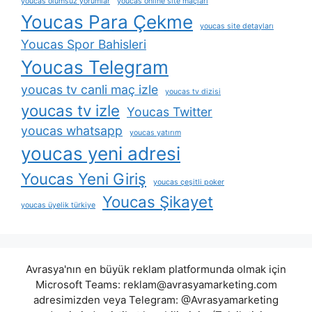
youcas olumsuz yorumlar
youcas online site maçları
Youcas Para Çekme
youcas site detayları
Youcas Spor Bahisleri
Youcas Telegram
youcas tv canli maç izle
youcas tv dizisi
youcas tv izle
Youcas Twitter
youcas whatsapp
youcas yatırım
youcas yeni adresi
Youcas Yeni Giriş
youcas çeşitli poker
Youcas Şikayet
youcas üyelik türkiye
Avrasya'nın en büyük reklam platformunda olmak için
Microsoft Teams:
reklam@avrasyamarketing.com
adresimizden veya Telegram: @Avrasyamarketing