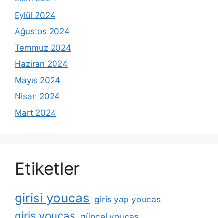
Eylül 2024
Ağustos 2024
Temmuz 2024
Haziran 2024
Mayıs 2024
Nisan 2024
Mart 2024
Etiketler
girisi youcas
giris yap youcas
giris youcas
güncel youcas