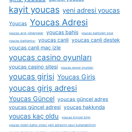
kayit youcas
yeni adresi youcas
Youcas Adresi
Youcas
youcas bahis
youcas açık yönergeler
youcas bahisleri spor
youcas canli
youcas canli destek
youcas bağlantısı
youcas canli maç izle
youcas casino oyunları
youcas casino sitesi
youcas espor oyunları
youcas girisi
Youcas Giriş
youcas giriş adresi
Youcas Güncel
youcas güncel adres
youcas güncel adresi
youcas hakkında
youcas kaç oldu
youcas kişisel bilgi
youcas mobil bahis sitesi yeni adresini nasıl kullanabilirim