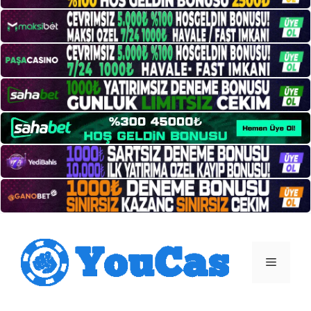
İçeriğe
atla
Menü