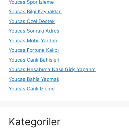
Youcas Spor İzleme
Youcas Bilgi Kaynakları
Youcas Özel Destek
Youcas Sonraki Adres
Youcas Mobil Yardım
Youcas Fortune Kalıbı
Youcas Canlı Bahisleri
Youcas Hesabıma Nasıl Giriş Yaparım
Youcas Bahis Yapmak
Youcas Canlı İzleme
Kategoriler