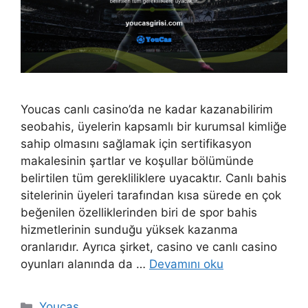
Youcas canlı casino’da ne kadar kazanabilirim
seobahis, üyelerin kapsamlı bir kurumsal kimliğe
sahip olmasını sağlamak için sertifikasyon
makalesinin şartlar ve koşullar bölümünde
belirtilen tüm gerekliliklere uyacaktır. Canlı bahis
sitelerinin üyeleri tarafından kısa sürede en çok
beğenilen özelliklerinden biri de spor bahis
hizmetlerinin sunduğu yüksek kazanma
oranlarıdır. Ayrıca şirket, casino ve canlı casino
oyunları alanında da …
Devamını oku
Kategoriler
Youcas