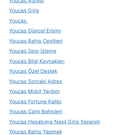
Youcas Adresi
Youcas Giriş
Youcas
Youcas Güncel Erişim
Youcas Bahis Çeşitleri
Youcas Spor İzleme
Youcas Bilgi Kaynakları
Youcas Özel Destek
Youcas Sonraki Adres
Youcas Mobil Yardım
Youcas Fortune Kalıbı
Youcas Canlı Bahisleri
Youcas Hesabıma Nasıl Giriş Yaparım
Youcas Bahis Yapmak