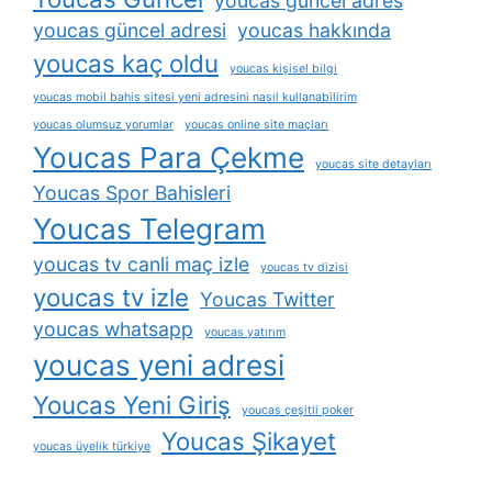
youcas güncel adres
youcas güncel adresi
youcas hakkında
youcas kaç oldu
youcas kişisel bilgi
youcas mobil bahis sitesi yeni adresini nasıl kullanabilirim
youcas olumsuz yorumlar
youcas online site maçları
Youcas Para Çekme
youcas site detayları
Youcas Spor Bahisleri
Youcas Telegram
youcas tv canli maç izle
youcas tv dizisi
youcas tv izle
Youcas Twitter
youcas whatsapp
youcas yatırım
youcas yeni adresi
Youcas Yeni Giriş
youcas çeşitli poker
Youcas Şikayet
youcas üyelik türkiye