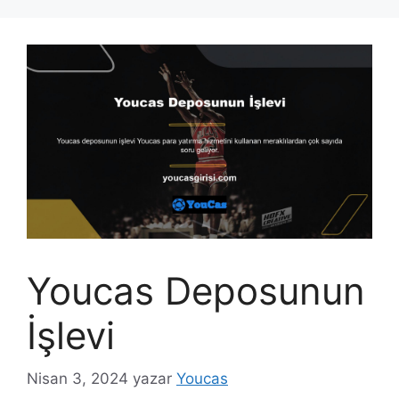
Youcas Deposunun
İşlevi
Nisan 3, 2024
yazar
Youcas