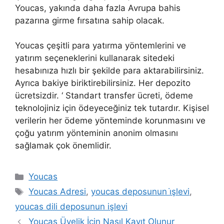
Youcas, yakında daha fazla Avrupa bahis
pazarına girme fırsatına sahip olacak.
Youcas çeşitli para yatırma yöntemlerini ve
yatırım seçeneklerini kullanarak sitedeki
hesabınıza hızlı bir şekilde para aktarabilirsiniz.
Ayrıca bakiye biriktirebilirsiniz. Her depozito
ücretsizdir. ‘ Standart transfer ücreti, ödeme
teknolojiniz için ödeyeceğiniz tek tutardır. Kişisel
verilerin her ödeme yönteminde korunmasını ve
çoğu yatırım yönteminin anonim olmasını
sağlamak çok önemlidir.
Kategoriler
Youcas
Etiketler
Youcas Adresi
,
youcas deposunun i̇şlevi
,
youcas dili deposunun işlevi
Youcas Üyelik İçin Nasıl Kayıt Olunur