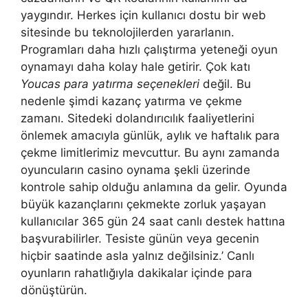
yaygındır. Herkes için kullanıcı dostu bir web
sitesinde bu teknolojilerden yararlanın.
Programları daha hızlı çalıştırma yeteneği oyun
oynamayı daha kolay hale getirir. Çok katı
Youcas para yatırma seçenekleri
değil. Bu
nedenle şimdi kazanç yatırma ve çekme
zamanı. Sitedeki dolandırıcılık faaliyetlerini
önlemek amacıyla günlük, aylık ve haftalık para
çekme limitlerimiz mevcuttur. Bu aynı zamanda
oyuncuların casino oynama şekli üzerinde
kontrole sahip olduğu anlamına da gelir. Oyunda
büyük kazançlarını çekmekte zorluk yaşayan
kullanıcılar 365 gün 24 saat canlı destek hattına
başvurabilirler. Tesiste günün veya gecenin
hiçbir saatinde asla yalnız değilsiniz.’ Canlı
oyunların rahatlığıyla dakikalar içinde para
dönüştürün.