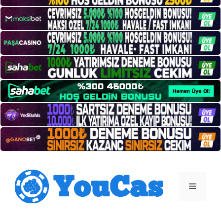
İçeriğe
atla
Menü