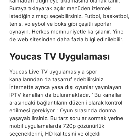
kalmadan düğmeye tıklamasına olanak tanır.
Buraya tıklayarak açılır menüden izlemek
istediğiniz maçı seçebilirsiniz. Futbol, ​​basketbol,
​​tenis, voleybol ve boks gibi çeşitli sporları
oynayın. Herkes memnuniyetle karşılanır. Yine
de web sitesinden daha fazla bilgi edinilebilir.
Youcas TV Uygulaması
Youcas Live TV uygulamasıyla spor
kanallarından da tasarruf edebilirsiniz.
İnternette ayrıca yasa dışı oyunlar yayınlayan
IPTV kanalları da bulunmaktadır. ‘ Bu kanallar
arasındaki bağlantıların düzenli olarak kontrol
edilmesi gerekiyor. ‘ Oyun sırasında donma
yaşayabilirsiniz. Bu tarz sorular sormak yerine
mobil uygulamalarda 720p çözünürlük
seçeneklerini, HD kalitesini ve ölçekli