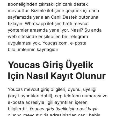
aboneliğinden çıkmak için canlı destek
mevcuttur. Bizimle iletişime geçmek için ana
sayfamızda yer alan Canlı Destek butonuna
tıklayın. Whatsapp iletişim hattı mevcut
yöntemler arasında yer alıyor. Nasıl? Şu anda
web sitesinde erişilebilen bir Telegram
uygulaması yok. Youcas.com, e-posta
bildirimlerinin kaynağıdır
Youcas Giriş Üyelik
Için Nasıl Kayıt Olunur
Youcas mevcut giriş bilgileri, oyunu, üyeliği
(kayıt ayrıntıları dahil), cep telefonu numarası ve
e-posta adresiyle ilgili ayrıntıları içeren
bilgilerdir.
Youcas giriş üyelik için nasıl kayıt
olunur
, mevcut giriş adresinizden canlı bahis