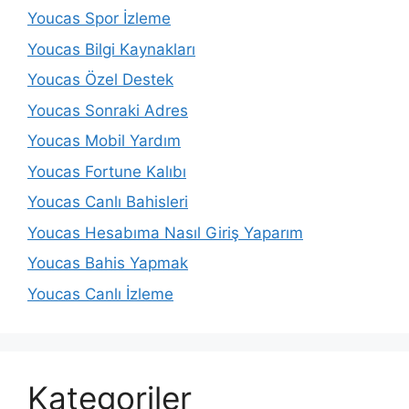
Youcas Spor İzleme
Youcas Bilgi Kaynakları
Youcas Özel Destek
Youcas Sonraki Adres
Youcas Mobil Yardım
Youcas Fortune Kalıbı
Youcas Canlı Bahisleri
Youcas Hesabıma Nasıl Giriş Yaparım
Youcas Bahis Yapmak
Youcas Canlı İzleme
Kategoriler