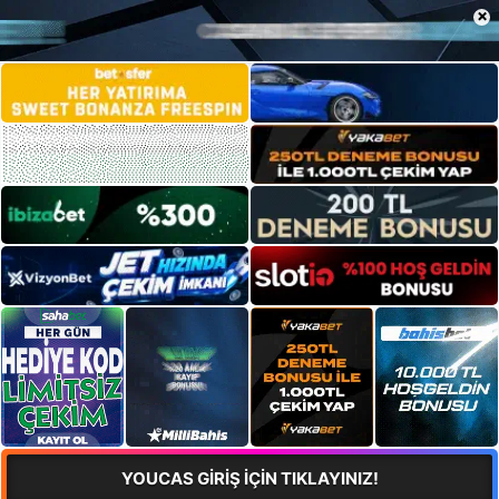
×
YOUCAS GİRİŞ İÇİN TIKLAYINIZ!