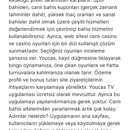
bahisleri, canlı bahis kuponları (gerçek zamanlı
tahminler dahil), yüksek maç oranları ve sanal
bahisler dahil olmak üzere çeşitli hizmetleri
değerlendirmek için çevrimiçi bahis hizmetini
kullanabilirsiniz. Ayrıca, web sitesi canlı casino
ve casino oyunları için bir dizi kullanışlı çözüm
sunmaktadır. Seçtiğiniz oyunları inceleme
şansınız var. Youcas, kayıt düğmesine tıklayarak
bingo oynamanıza, öne çıkan oyunlara ve hatta
turnuvalara katılmanıza olanak tanır. Ödeme
profili ve bonus tutarı site ziyaretçilerinin
ihtiyaçlarını karşılamaya yöneliktir. Youcas TV
uygulaması ücretsiz olarak mevcuttur. Ayrıca bu
uygulamayı yapılandırmanıza gerek yoktur. Canlı
bahis sitelerinden yararlanmak artık çok kolay.
Adımlar nelerdir? Uygulamanın ana sayfası,
kullanıcıların yüklemeye veya kaydolmaya gerek