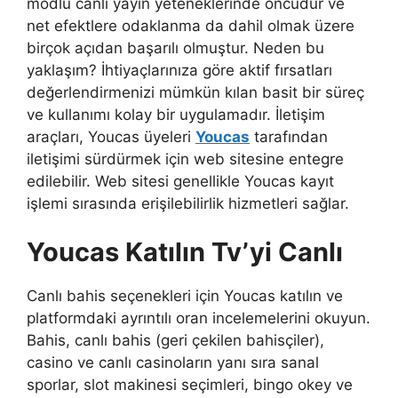
modlu canlı yayın yeteneklerinde öncüdür ve
net efektlere odaklanma da dahil olmak üzere
birçok açıdan başarılı olmuştur. Neden bu
yaklaşım? İhtiyaçlarınıza göre aktif fırsatları
değerlendirmenizi mümkün kılan basit bir süreç
ve kullanımı kolay bir uygulamadır. İletişim
araçları, Youcas üyeleri
Youcas
tarafından
iletişimi sürdürmek için web sitesine entegre
edilebilir. Web sitesi genellikle Youcas kayıt
işlemi sırasında erişilebilirlik hizmetleri sağlar.
Youcas Katılın Tv’yi Canlı
Canlı bahis seçenekleri için Youcas katılın ve
platformdaki ayrıntılı oran incelemelerini okuyun.
Bahis, canlı bahis (geri çekilen bahisçiler),
casino ve canlı casinoların yanı sıra sanal
sporlar, slot makinesi seçimleri, bingo okey ve