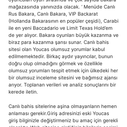
mağazasında yanınızda olacak. ‘ Menüde Canlı
Rus Bakara, Canlı Bakara, VIP Backarat
(Hollanda Bakarasının en popüler çeşidi), Carabi
ile en yeni Baccadario ve Limit Texas Hold’em
de yer alıyor. Bakara oyunları büyük kazanma ve
biraz para kazanma şansı sunar. Canlı bahis
sitesi olan Youcas olumsuz yorumlar kabul
edilmemektedir. Birkaç aydır yayıncılar, bunun
doğru olup olmadığını görmek ve özellikle
olumsuz yorumları tespit etmek için ülkedeki her
bir olumsuz inceleme sitesini ve bağımsız ajansı
arıyor. Toplanan verileri ve analiz sonuçlarını bir
kerede iletin.
Canlı bahis sitelerine aşina olmayanların hemen
anlaması gerekir.Giriş adresinizi eski Youcas
giriş bilginizle değiştirmeniz bu amaç için gerekli