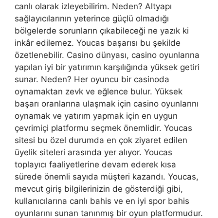
canlı olarak izleyebilirim. Neden? Altyapı
sağlayıcılarının yeterince güçlü olmadığı
bölgelerde sorunların çıkabileceği ne yazık ki
inkâr edilemez. Youcas başarısı bu şekilde
özetlenebilir. Casino dünyası, casino oyunlarına
yapılan iyi bir yatırımın karşılığında yüksek getiri
sunar. Neden? Her oyuncu bir casinoda
oynamaktan zevk ve eğlence bulur. Yüksek
başarı oranlarına ulaşmak için casino oyunlarını
oynamak ve yatırım yapmak için en uygun
çevrimiçi platformu seçmek önemlidir. Youcas
sitesi bu özel durumda en çok ziyaret edilen
üyelik siteleri arasında yer alıyor. Youcas
toplayıcı faaliyetlerine devam ederek kısa
sürede önemli sayıda müşteri kazandı. Youcas,
mevcut giriş bilgilerinizin de gösterdiği gibi,
kullanıcılarına canlı bahis ve en iyi spor bahis
oyunlarını sunan tanınmış bir oyun platformudur.