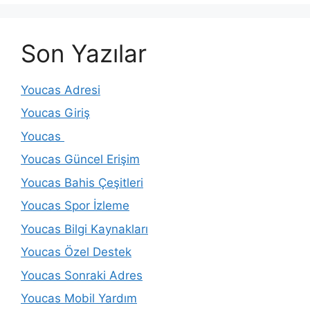
Son Yazılar
Youcas Adresi
Youcas Giriş
Youcas
Youcas Güncel Erişim
Youcas Bahis Çeşitleri
Youcas Spor İzleme
Youcas Bilgi Kaynakları
Youcas Özel Destek
Youcas Sonraki Adres
Youcas Mobil Yardım