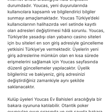
durumdadır. Youcas, yeni duyurularında
kullanıcılara kapsamlı ve bilgilendirici bilgiler
sunmayı amaçlamaktadır. Youcas Türkiye’deki
kullanıcılarının halihazırda veri setinde kayıtlı
olan adresleri değiştirmesi hâlâ sorunlu. Youcas,
Türkiye’de yasadışı olan yabancı casino siteleri
için bu siteleri en son giriş adresiyle güncelleme
yetkisini Türkiye’ye vermektedir. Üyelerin yeni
giriş adreslerine mümkün olan en kısa sürede
erişmelerini sağlamak için Youcas sayfasında
düzenli güncellemeler yapılacaktır. Üyelik
bilgileriniz ve bakiyeniz, giriş adresinizi
değiştirdiğiniz zamankiyle aynı şekilde
saklanacaktır.
Kulüp üyeleri Youcas Ev Bahisleri aracılığıyla bir
bakara oyununa katılabilir. Otantik poker
oyuncuları oyun sırasında ve çok sayıda bakara